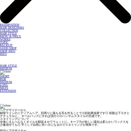
RESERVATION
HAIR DESIGNERS
COLLECTION
HAIR STYLE
MENU & PRICE
WORKS
TOPIC
RECRUIT
GOOD SHOP
SHOP INFO
INFO
HAIR STYLE
MEDIUM
SHORT
BOB
MEDIUM
LONG
MENS
EXTENSION
ヘアデザイナーから
鎖骨ラインのミディアムヘア。顔周りに落ちる毛を作ることで小顔効果抜群です◎ 前髪は下ろすと
ナチュラルに 、オールバックにすれば流行りのハンサムスタイルの完成です。
スタイリングについて
全体にまんべんなくオイルを馴染ませてウェットに。キープ力が欲しい場合は柔らかいワックスを
少量混ぜても◎ 手ぐしで自然に外ハネになるのでスタイリングが簡単です。
担当ヘアデザイナー